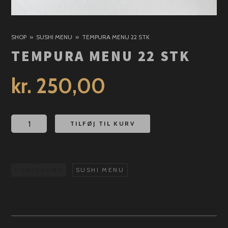
SHOP
SUSHI MENU
TEMPURA MENU 22 STK
TEMPURA MENU 22 STK
kr.
250,00
Tempura
TILFØJ TIL KURV
Menu
22
stk
1 CATEGORY
SUSHI MENU
antal