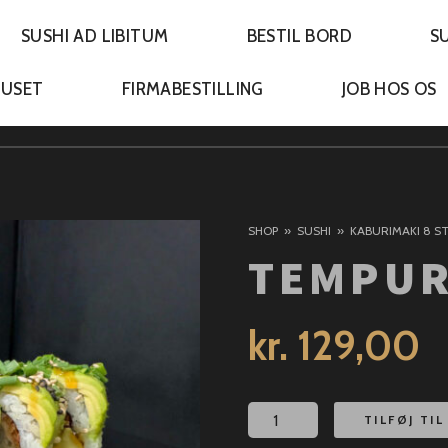
SUSHI AD LIBITUM
BESTIL BORD
S
HUSET
FIRMABESTILLING
JOB HOS OS
SHOP
SUSHI
KABURIMAKI 8 S
TEMPUR
kr.
129,00
Tempura
TILFØJ TI
Green