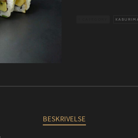
antal
1 CATEGORY
KABURIMA
BESKRIVELSE
e