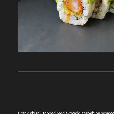
Crispy ebi roll topped med avocado, teriyaki og sesam