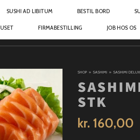
SUSHI AD LIBITUM
BESTIL BORD
S
HUSET
FIRMABESTILLING
JOB HOS OS
SHOP
SASHIMI
SASHIMI DELUX
SASHIM
STK
kr.
160,00