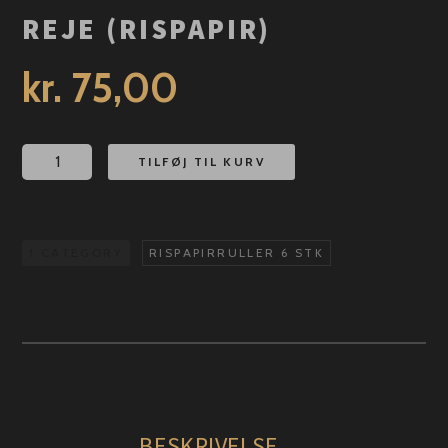
REJE (RISPAPIR)
kr.
75,00
Reje
TILFØJ TIL KURV
(Rispapir)
antal
1 CATEGORY
RISPAPIRRULLER 6 STK
BESKRIVELSE