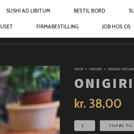
SUSHI AD LIBITUM
BESTIL BORD
S
HUSET
FIRMABESTILLING
JOB HOS OS
SHOP
ONIGIRI
ONIGIRI-VEGAN
ONIGIR
kr.
38,00
Onigiri-
TILFØJ TI
vegan