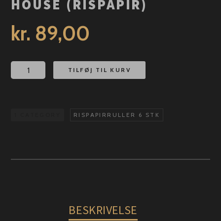
HOUSE (RISPAPIR)
kr.
89,00
House
TILFØJ TIL KURV
(Rispapir)
antal
1 CATEGORY
RISPAPIRRULLER 6 STK
BESKRIVELSE