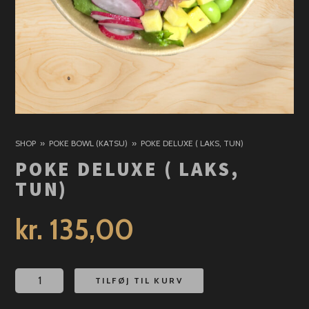
SHOP
POKE BOWL (KATSU)
POKE DELUXE ( LAKS, TUN)
POKE DELUXE ( LAKS,
TUN)
kr.
135,00
Poke
TILFØJ TIL KURV
deluxe