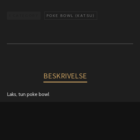
(
Laks,
1 CATEGORY
POKE BOWL (KATSU)
Tun)
antal
BESKRIVELSE
Laks, tun poke bowl