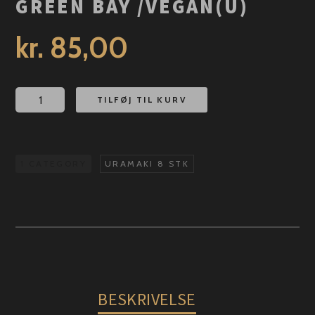
GREEN BAY /VEGAN(U)
kr.
85,00
Green
TILFØJ TIL KURV
Bay
/Vegan(U)
antal
1 CATEGORY
URAMAKI 8 STK
BESKRIVELSE