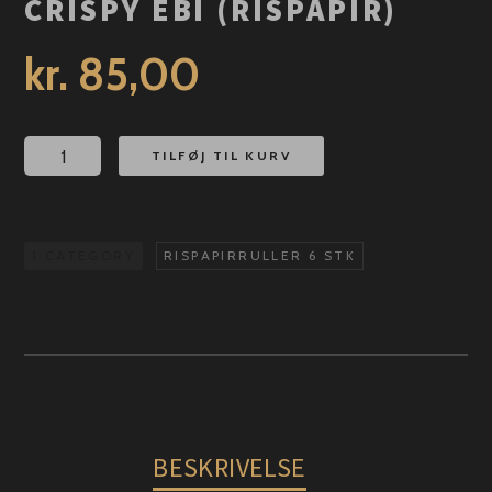
CRISPY EBI (RISPAPIR)
kr.
85,00
Crispy
TILFØJ TIL KURV
Ebi
(Rispapir)
antal
1 CATEGORY
RISPAPIRRULLER 6 STK
BESKRIVELSE