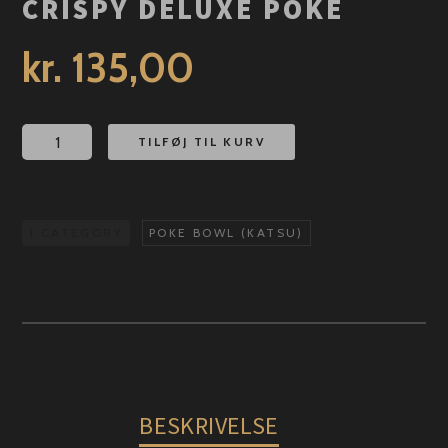
CRISPY DELUXE POKÉ
kr.
135,00
Crispy
TILFØJ TIL KURV
Deluxe
Poké
antal
1 CATEGORY
POKE BOWL (KATSU)
BESKRIVELSE